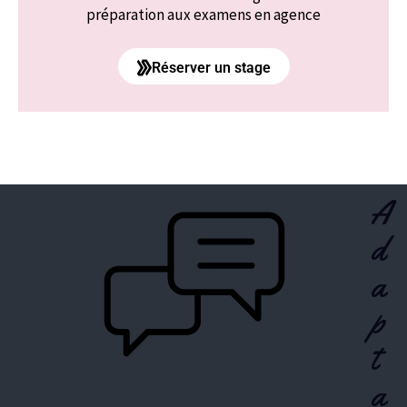
préparation aux examens en agence
Réserver un stage
A
d
a
p
t
a