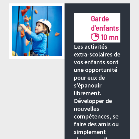
> Retour à tous les articles de blog
Garde
d'enfants
10 mn
Les activités
extra-scolaires de
vos enfants sont
une opportunité
pour eux de
s’épanouir
librement.
Développer de
nouvelles
compétences, se
faire des amis ou
simplement