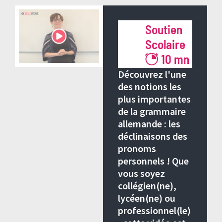
> Retour à tous les articles de blog
Soutien
Scolaire
10 mn
Découvrez l'une
des notions les
plus importantes
de la grammaire
allemande : les
déclinaisons des
pronoms
personnels ! Que
vous soyez
collégien(ne),
lycéen(ne) ou
professionnel(le)