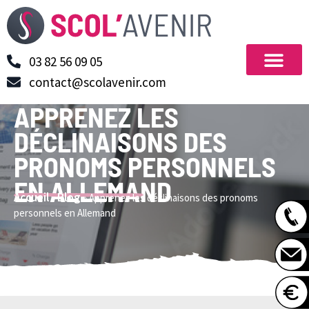
03 82 56 09 05
contact@scolavenir.com
APPRENEZ LES
DÉCLINAISONS DES
PRONOMS PERSONNELS
EN ALLEMAND
Accueil
Blog
»
»
Apprenez les déclinaisons des pronoms
personnels en Allemand