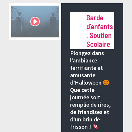
> Retour à tous les articles de blog
Garde
d'enfants
,
Soutien
Scolaire
Plongez dans
l’ambiance
terrifiante et
amusante
d’Halloween
Que cette
journée soit
remplie de rires,
de friandises et
d’un brin de
frisson !