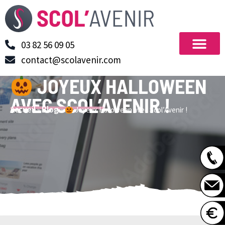
03 82 56 09 05
contact@scolavenir.com
JOYEUX HALLOWEEN
AVEC SCOL’AVENIR !
Accueil
Blog
»
»
Joyeux Halloween avec Scol’Avenir !