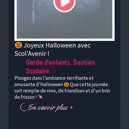
Joyeux Halloween avec
Scol’Avenir !
c
Garde d'enfants
,
Soutien
Scolaire
D
f
Plongez dans l’ambiance terrifiante et
c
amusante d’Halloween
Que cette journée
soit remplie de rires, de friandises et d’un brin
de frisson !
En savoir plus +