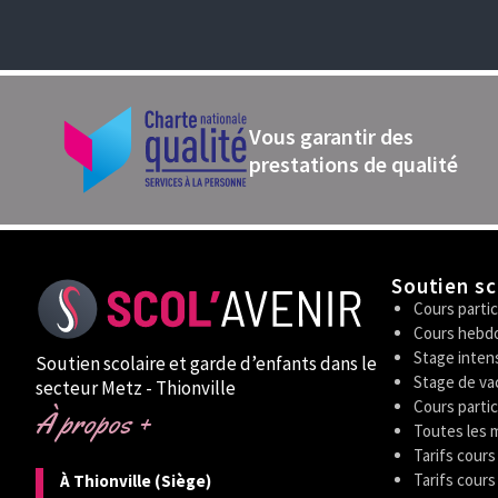
Vous garantir des
prestations de qualité
Soutien sc
Cours partic
Cours hebdo
Stage inten
Soutien scolaire et garde d’enfants dans le
Stage de va
secteur Metz - Thionville
Cours partic
À propos +
Toutes les 
Tarifs cours
Tarifs cours
À Thionville (Siège)