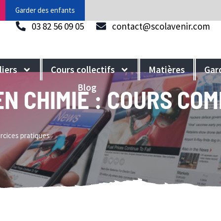
Garder des enfants
03 82 56 09 05
contact@scolavenir.com
liers
Cours collectifs
Matières
Gar
Blog
EN CHIMIE : COURS CO
ercices pratiques