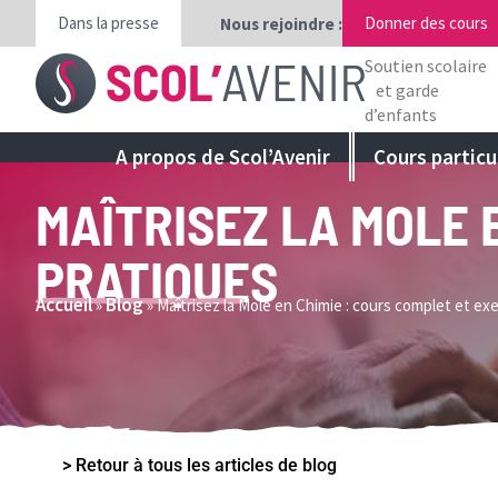
Dans la presse
Donner des cours
Nous rejoindre :
Soutien scolaire
et garde
d’enfants
A propos de Scol’Avenir
Cours particu
MAÎTRISEZ LA MOLE 
PRATIQUES
Accueil
Blog
»
»
Maîtrisez la Mole en Chimie : cours complet et ex
> Retour à tous les articles de blog